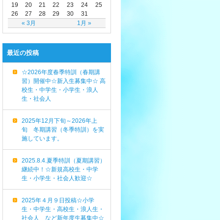
19
20
21
22
23
24
25
26
27
28
29
30
31
« 3月
1月 »
最近の投稿
☆2026年度春季特訓（春期講
習）開催中☆新入生募集中☆ 高
校生・中学生・小学生・浪人
生・社会人
2025年12月下旬～2026年上
旬 冬期講習（冬季特訓）を実
施しています。
2025.8.4.夏季特訓（夏期講習）
継続中！☆新規高校生・中学
生・小学生・社会人歓迎☆
2025年４月９日投稿☆小学
生・中学生・高校生・浪人生・
社会人 など新年度生募集中☆