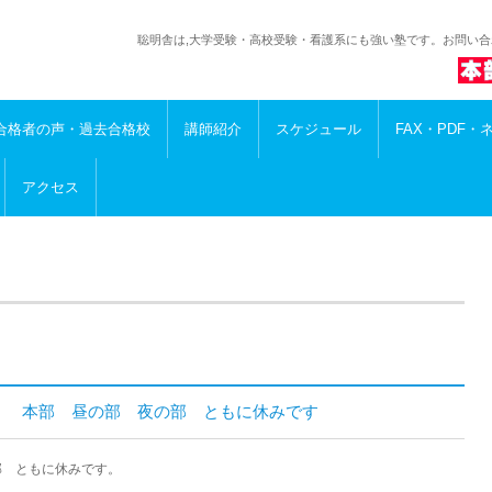
聡明舎は,大学受験・高校受験・看護系にも強い塾です。お問い
合格者の声・過去合格校
講師紹介
スケジュール
FAX・PDF・
アクセス
水） 本部 昼の部 夜の部 ともに休みです
部 ともに休みです。