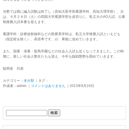
当塾では既に編入試験は終了し（高知大医学部看護学科、高知大理学部）、次
は、９月２８日（土）の四国大学看護学部を皮切りに、私立大のAO入試、公募
制推薦入試本番を迎えます。
看護学科・診療放射線科などの医療系学科は、私立大学推薦入試といえども
（指定校を除く）、高倍率です。が、果敢に攻めていきます。
また、国看・准看・龍馬学園などの社会人入試も近くなってきました。この時
期に、新しい社会人塾生たちも迎え、今年も臨戦態勢を固めていきます。
聡明舎 代表
カテゴリー：
未分類
｜タグ：
作成者：admin ｜
コメントはありません
｜2013年9月24日