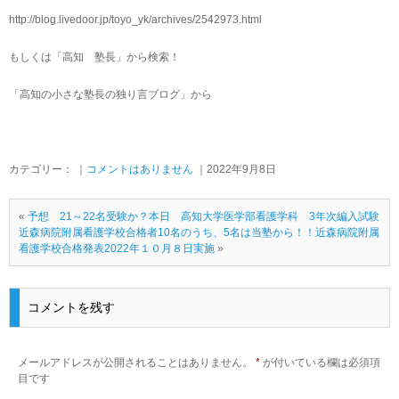
http://blog.livedoor.jp/toyo_yk/archives/2542973.html
もしくは「高知 塾長」から検索！
「高知の小さな塾長の独り言ブログ」から
カテゴリー： ｜
コメントはありません
｜2022年9月8日
«
予想 21～22名受験か？本日 高知大学医学部看護学科 3年次編入試験
近森病院附属看護学校合格者10名のうち、5名は当塾から！！近森病院附属
看護学校合格発表2022年１０月８日実施
»
コメントを残す
メールアドレスが公開されることはありません。
*
が付いている欄は必須項
目です