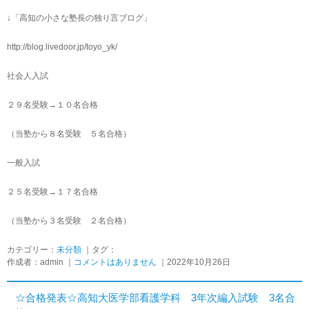
↓「高知の小さな塾長の独り言ブログ」
http://blog.livedoor.jp/toyo_yk/
社会人入試
２９名受験→１０名合格
（当塾から８名受験 ５名合格）
一般入試
２５名受験→１７名合格
（当塾から３名受験 ２名合格）
カテゴリー：
未分類
｜タグ：
作成者：admin ｜
コメントはありません
｜2022年10月26日
☆合格発表☆高知大医学部看護学科 3年次編入試験 3名合