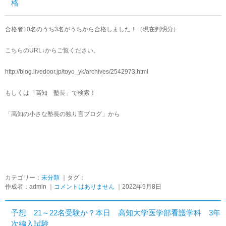
格
合格者10名のうち3名がうちから合格しました！（現在判明分）
こちらのURL↓からご覧ください。
http://blog.livedoor.jp/toyo_yk/archives/2542973.html
もしくは「高知 塾長」で検索！
「高知の小さな塾長の独り言ブログ」から
カテゴリー：
未分類
｜タグ：
作成者：admin ｜
コメントはありません
｜2022年9月8日
予想 21～22名受験か？本日 高知大学医学部看護学科 3年
次編入試験