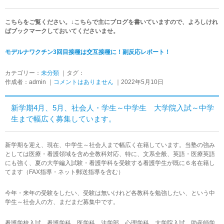
こちらをご覧ください。↓こちらで主にブログを書いていますので、よろしけれ
ばブックマークしておいてくださいませ。
モデルナワクチン3回目接種は交互接種に！副反応レポート！
カテゴリー：
未分類
｜タグ：
作成者：admin ｜
コメントはありません
｜2022年5月10日
新学期4月、5月、社会人・学生～中学生 大学院入試～中学
生まで幅広く募集しています。
新学期を迎え、現在、中学生～社会人まで幅広く在籍しています。当塾の強み
としては医療・看護領域を含め全教科対応、特に、文系全般、英語・医療英語
にも強く、夏の大学編入試験・看護学科を受験する看護学生が既に６名在籍し
てます（FAX指導・ネット郵送指導を含む）
今年・来年の受験をしたい、受験は無いけれど各教科を勉強したい、という中
学生～社会人の方、まだまだ募集中です。
看護学校入試 看護学科 医学科 法学部 心理学科 大学院入試 助産師学