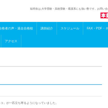
聡明舎は,大学受験・高校受験・看護系にも強い塾です。お問い
合格者の声・過去合格校
講師紹介
スケジュール
FAX・PDF・
アクセス
ネコ」が一匹立ち寄るようになっていました。