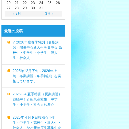
20
21
22
23
24
25
26
27
28
29
30
31
« 9月
3月 »
最近の投稿
☆2026年度春季特訓（春期講
習）開催中☆新入生募集中☆ 高
校生・中学生・小学生・浪人
生・社会人
2025年12月下旬～2026年上
旬 冬期講習（冬季特訓）を実
施しています。
2025.8.4.夏季特訓（夏期講習）
継続中！☆新規高校生・中学
生・小学生・社会人歓迎☆
2025年４月９日投稿☆小学
生・中学生・高校生・浪人生・
社会人 など新年度生募集中☆