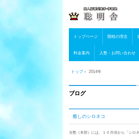
トップページ
開校の理念
料金案内
入塾・お問い合わせ
トップ
›
2014年
ブログ
癒しのシロネコ
当塾（本部）には、１０月頃から「シロ