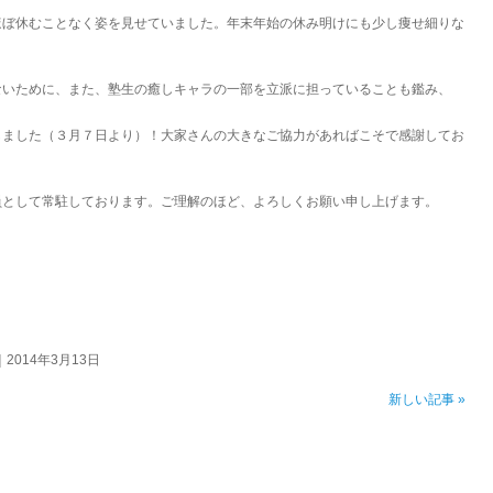
ほぼ休むことなく姿を見せていました。年末年始の休み明けにも少し痩せ細りな
ないために、また、塾生の癒しキャラの一部を立派に担っていることも鑑み、
しました（３月７日より）！大家さんの大きなご協力があればこそで感謝してお
員として常駐しております。ご理解のほど、よろしくお願い申し上げます。
｜2014年3月13日
新しい記事 »